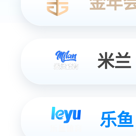
新闻中心
公司动态
媒体聚焦
先锋榜样
关于我们
公司介绍
投资者关系
客户服务热线
400-8788-188
0572-6216868
0572-6216087
今年会集团控股集团官网
今年会集团动力官网
今年会集团(中国)有限公司 版权所有©2026
浙ICP备11045422号
Copyright ©2026 今年会集团 All Rights Reserved
首页