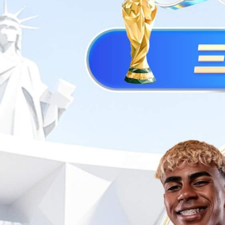
规格型号参数表
并网系统多晶系列：
多晶硅组件
型号
（块）
TBP-30
12
TBP-50
20
并网系统单晶系列：
单晶硅组件
型号
（块）
TBM-30
12
TBM-50
20