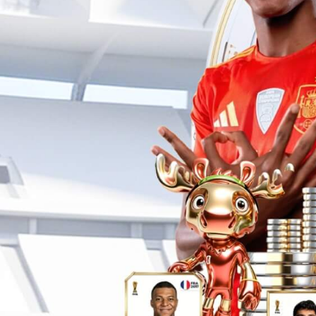
最新产品
New products
今年会集团A+系列
今年会集团领跑“远程版”
汇源动力王系列
汇源聚能王系列
今年会集团新能源征途系列
今年会集团超跑“增程版”
今年会集团高碳金系列
今年会集团真黑金系列
天聚巨能跑系列