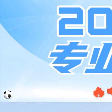
关于今年会集团
新闻中心
产品解决方案
服务支持
人才招聘
科研创新
投资者关系
商城