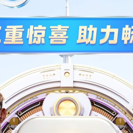
装机功率
额定输出功率
（W）
（W）
3120
3000
5200
5000
装机功率
额定输出功率
（W）
（W）
3120
3000
5200
5000