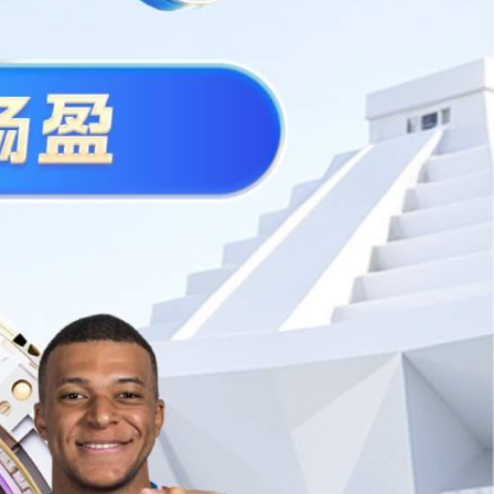
统为核心、以分布式智能供电为方向，集成系统、协同创新、方
场需求。