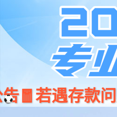
关于今年会集团
新闻中心
产品解决方案
服务支持
人才招聘
科研创新
投资者关系
商城